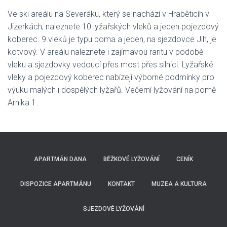
Ve ski areálu na Severáku, který se nachází v Hraběticíh v
Jizerkách, naleznete 10 lyžařských vleků a jeden pojezdový
koberec. 9 vleků je typu poma a jeden, na sjezdovce Jih, je
kotvový. V areálu naleznete i zajímavou raritu v podobě
vleku a sjezdovky vedoucí přes most přes silnici. Lyžařské
vleky a pojezdový koberec nabízejí výborné podmínky pro
výuku malých i dospělých lyžařů. Večerní lyžování na pomě
Arnika 1.
APARTMÁN DANA
BĚŽKOVÉ LYŽOVÁNÍ
CENÍK
DISPOZICE APARTMÁNU
KONTAKT
MUZEA A KULTURA
SJEZDOVÉ LYŽOVÁNÍ