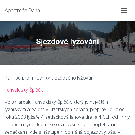
Apartmán Dana
P
Ř
E
P
N
Sjezdové lyžování
O
U
T
N
A
V
Pár tipů pro milovníky sjezdového lyžování:
I
G
Tanvaldský Špičák
A
C
I
Ve ski areálu Tanvaldský Špičák, který je největším
lyžařským areálem v Jizerských horách, přepravuje již od
roku 2003 lyžaře 4-sedačková lanová dráha 4-CLF od firmy
Doppelmayer. Jedná se o lanovku s neodpojitelnými
sedačkami, kde s nástupem pomáhá pojezdový pás. V