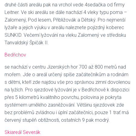
druhé části areálu pak na vrchol vede 4sedačka od firmy
Leitner. Ve ski areálu se dále nachází 4 vleky typu poma –
Zalomený, Pod lesem, Přibližovák a Dětský. Pro nejmenší
lyžaře a jejich výuku v areálu naleznete pojízdný koberec
SUNKID. Večerní lyžování na vleku Zalomený ve středisku
Tanvaldský Špičák II.
Bedřichov
se nachází v centru Jizerských hor 700 až 800 metrů nad
mořem. Jde o areál určený spíše začátečníkům a rodinám
s dětmi, kteří zde najdou vše pro správnou zimní dovolenou
na lyžích. Pro sjezdové lyžování je v Bedřichově k dispozici
přes 5 kilometrů kvalitního povrchu, polovina je pokryta
systémem umělého zasněžování. Většinu sjezdovek zde
bez problémů zvládnou i úplní začátečníci, pouze 1 trať má
červený stupěň obtížnosti, ostatních 9 pak modrý.
Skiareál Severák